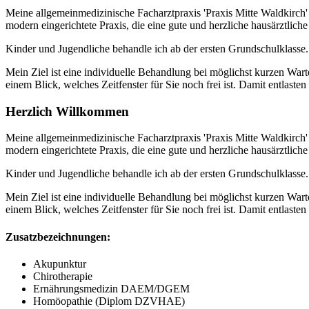
Meine allgemeinmedizinische Facharztpraxis 'Praxis Mitte Waldkirch' s
modern eingerichtete Praxis, die eine gute und herzliche haus­ärzt­lich
Kinder und Jugendliche behandle ich ab der ersten Grund­schul­klasse.
Mein Ziel ist eine individuelle Behandlung bei möglichst kurzen Wart
einem Blick, welches Zeitfenster für Sie noch frei ist. Damit entlaste
Herzlich Willkommen
Meine allgemeinmedizinische Facharztpraxis 'Praxis Mitte Waldkirch' s
modern eingerichtete Praxis, die eine gute und herzliche haus­ärzt­lich
Kinder und Jugendliche behandle ich ab der ersten Grund­schul­klasse.
Mein Ziel ist eine individuelle Behandlung bei möglichst kurzen Wart
einem Blick, welches Zeitfenster für Sie noch frei ist. Damit entlaste
Zusatzbezeichnungen:
Akupunktur
Chirotherapie
Ernährungsmedizin DAEM/DGEM
Homöopathie (Diplom DZVHAE)