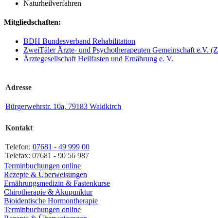
Naturheilverfahren
Mitgliedschaften:
BDH Bundesverband Rehabilitation
ZweiTäler Ärzte- und Psychotherapeuten Gemeinschaft e.V. 
Ärztegesellschaft Heilfasten und Ernährung e. V.
Adresse
Bürgerwehrstr. 10a, 79183 Waldkirch
Kontakt
Telefon:
07681 - 49 999 00
Telefax: 07681 - 90 56 987
Terminbuchungen online
Rezepte & Überweisungen
Ernährungsmedizin & Fastenkurse
Chirotherapie & Akupunktur
Bioidentische Hormontherapie
Terminbuchungen online