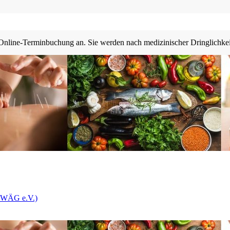
line-Termin­buchung an. Sie werden nach medizini­scher Dringlich­keit 
(ZWÄG e.V.)